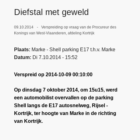
n
e
Diefstal met geweld
h
o
09.10.2014
Verspreiding op vraag van de Procureur des
u
Konings van West-Vlaanderen, afdeling Kortrijk
d
g
Plaats
Marke - Shell parking E17 t.h.v. Marke
a
Datum
Di 7.10.2014 - 15:52
a
n
Verspreid op 2014-10-09 00:10:00
Op dinsdag 7 oktober 2014, om 15u15, werd
een automobilist overvallen op de parking
Shell langs de E17 autosnelweg, Rijsel -
Kortrijk, ter hoogte van Marke in de richting
van Kortrijk.