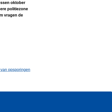
tussen oktober
ere politiezone
em vragen de
t van opsporingen