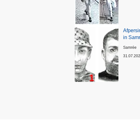
Afpersi
in Sam
Plaats
Samrée
31.07.20