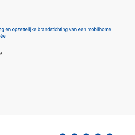
ng en opzettelijke brandstichting van een mobilhome
rée
26