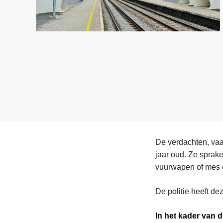
n
e
h
o
u
d
g
a
a
n
De verdachten, vaa
jaar oud. Ze sprak
vuurwapen of mes e
De politie heeft d
In het kader van d