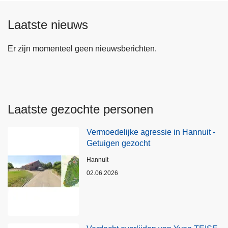
Laatste nieuws
Er zijn momenteel geen nieuwsberichten.
Laatste gezochte personen
Vermoedelijke agressie in Hannuit -
Getuigen gezocht
Plaats
Hannuit
02.06.2026