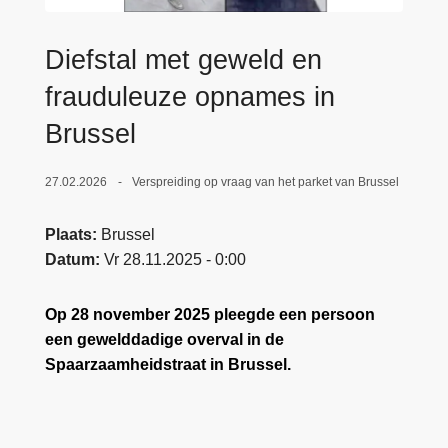
n
e
h
Diefstal met geweld en
o
u
frauduleuze opnames in
d
Brussel
g
a
27.02.2026
Verspreiding op vraag van het parket van Brussel
a
n
Plaats
Brussel
Datum
Vr 28.11.2025 - 0:00
Op 28 november 2025 pleegde een persoon
een gewelddadige overval in de
Spaarzaamheidstraat in Brussel.