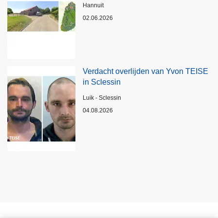
Plaats
Hannuit
02.06.2026
Verdacht overlijden van Yvon TEISE
in Sclessin
Plaats
Luik - Sclessin
04.08.2026