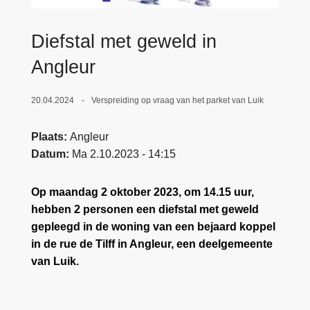
n
e
h
Diefstal met geweld in
o
u
Angleur
d
g
20.04.2024
Verspreiding op vraag van het parket van Luik
a
a
Plaats
Angleur
n
Datum
Ma 2.10.2023 - 14:15
Op maandag 2 oktober 2023, om 14.15 uur,
hebben 2 personen een diefstal met geweld
gepleegd in de woning van een bejaard koppel
in de rue de Tilff in Angleur, een deelgemeente
van Luik.