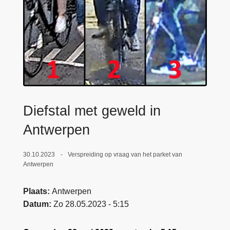
n
e
h
o
u
d
g
a
a
Diefstal met geweld in
n
Antwerpen
30.10.2023
Verspreiding op vraag van het parket van
Antwerpen
Plaats
Antwerpen
Datum
Zo 28.05.2023 - 5:15