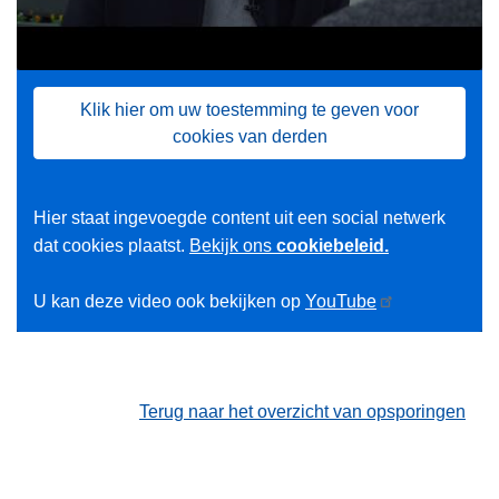
Klik hier om uw toestemming te geven voor
cookies van derden
Hier staat ingevoegde content uit een social netwerk
dat cookies plaatst.
Bekijk ons
cookiebeleid.
U kan deze video ook bekijken op
YouTube
Terug naar het overzicht van opsporingen