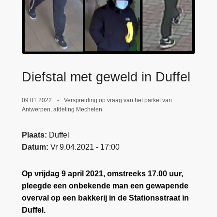
n
e
h
o
u
d
g
Diefstal met geweld in Duffel
a
a
09.01.2022
Verspreiding op vraag van het parket van
n
Antwerpen, afdeling Mechelen
Plaats
Duffel
Datum
Vr 9.04.2021 - 17:00
Op vrijdag 9 april 2021, omstreeks 17.00 uur,
pleegde een onbekende man een gewapende
overval op een bakkerij in de Stationsstraat in
Duffel.