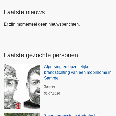
Laatste nieuws
Er zijn momenteel geen nieuwsberichten.
Laatste gezochte personen
Afpersing en opzettelijke
brandstichting van een mobilhome in
Samrée
Plaats
Samrée
31.07.2026
Zware agressie in Anderlecht