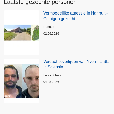
Laatste gezochte personen
Vermoedelijke agressie in Hannuit -
Getuigen gezocht
Plaats
Hannuit
02.06.2026
Verdacht overlijden van Yvon TEISE
in Sclessin
Plaats
Luik - Sclessin
04.08.2026