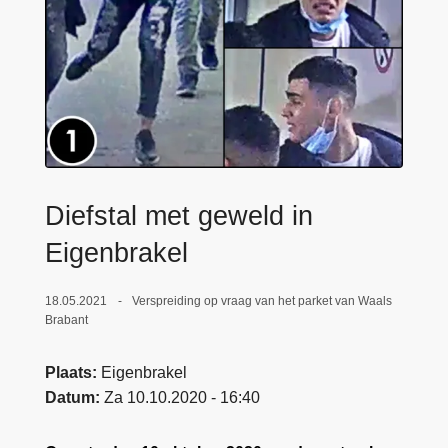
n
e
h
o
u
d
g
a
a
Diefstal met geweld in
n
Eigenbrakel
18.05.2021
Verspreiding op vraag van het parket van Waals
Brabant
Plaats
Eigenbrakel
Datum
Za 10.10.2020 - 16:40