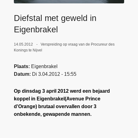
n
e
h
Diefstal met geweld in
o
Eigenbrakel
u
d
g
14.05.2012
Verspreiding op vraag van de Procureur des
Konings te Nijvel
a
a
n
Plaats
Eigenbrakel
Datum
Di 3.04.2012 - 15:55
Op dinsdag 3 april 2012 werd een bejaard
koppel in Eigenbrakel(Avenue Prince
d'Orange) brutaal overvallen door 3
onbekende, gewapende mannen.