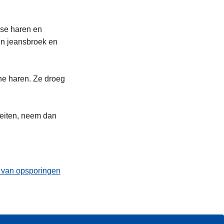
sse haren en
een jeansbroek en
ine haren. Ze droeg
feiten, neem dan
t van opsporingen