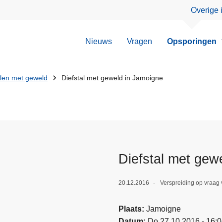
Overige 
Nieuws
Vragen
Opsporingen
llen met geweld
Diefstal met geweld in Jamoigne
Diefstal met gew
20.12.2016
Verspreiding op vraag
Plaats
Jamoigne
Datum
Do 27.10.2016 - 16: