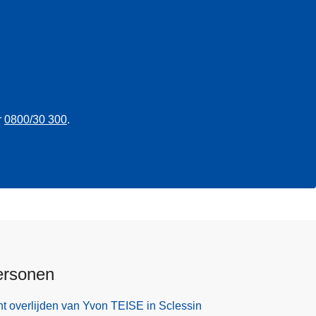
r
0800/30 300
.
ersonen
t overlijden van Yvon TEISE in Sclessin