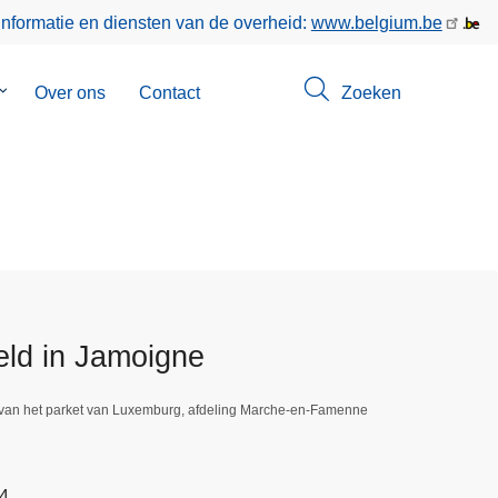
informatie en diensten van de overheid:
www.belgium.be
Submenu
Over ons
Contact
Zoeken
van
Opsporingen
eld in Jamoigne
 van het parket van Luxemburg, afdeling Marche-en-Famenne
04