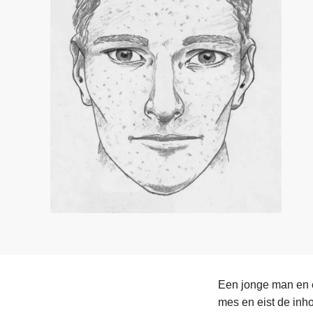
n
e
h
o
u
d
g
a
a
n
Een jonge man en e
mes en eist de inho