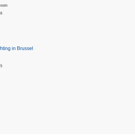
essin
26
hting in Brussel
25