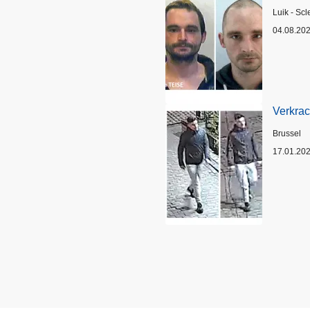
Plaats
Luik - Scl
04.08.20
Verkrac
Plaats
Brussel
17.01.20