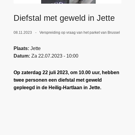
n
e
h
Diefstal met geweld in Jette
o
u
08.11.2023
Verspreiding op vraag van het parket van Brussel
d
g
Plaats
Jette
a
Datum
Za 22.07.2023 - 10:00
a
n
Op zaterdag 22 juli 2023, om 10.00 uur, hebben
twee personen een diefstal met geweld
gepleegd in de Heilig-Hartlaan in Jette.