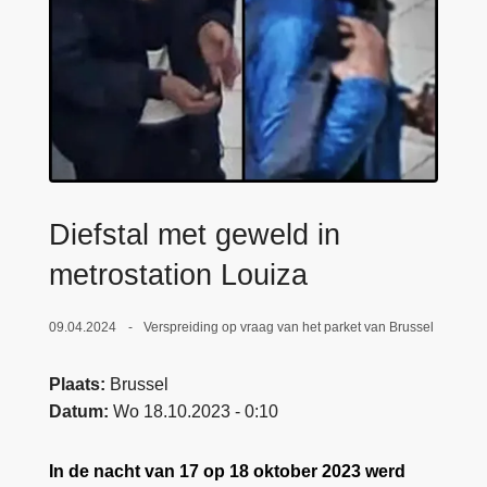
n
e
h
o
u
d
g
a
a
Diefstal met geweld in
n
metrostation Louiza
09.04.2024
Verspreiding op vraag van het parket van Brussel
Plaats
Brussel
Datum
Wo 18.10.2023 - 0:10
In de nacht van 17 op 18 oktober 2023 werd