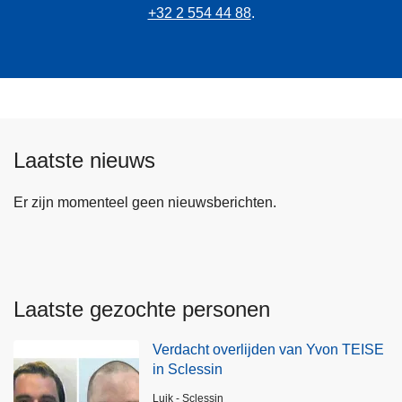
+32 2 554 44 88
.
Laatste nieuws
Er zijn momenteel geen nieuwsberichten.
Laatste gezochte personen
Verdacht overlijden van Yvon TEISE
in Sclessin
Plaats
Luik - Sclessin