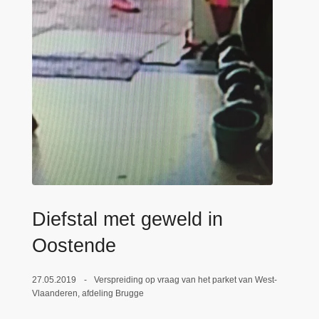
n
e
h
o
u
d
g
a
a
n
Diefstal met geweld in
Oostende
27.05.2019
Verspreiding op vraag van het parket van West-
Vlaanderen, afdeling Brugge