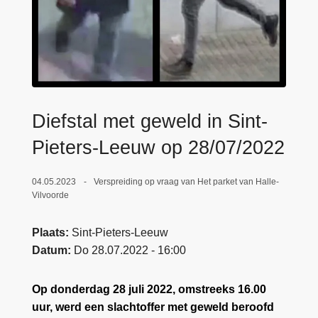
n
e
h
o
u
d
g
Diefstal met geweld in Sint-
a
a
Pieters-Leeuw op 28/07/2022
n
04.05.2023
Verspreiding op vraag van Het parket van Halle-
Vilvoorde
Plaats
Sint-Pieters-Leeuw
Datum
Do 28.07.2022 - 16:00
Op donderdag 28 juli 2022, omstreeks 16.00
uur, werd een slachtoffer met geweld beroofd