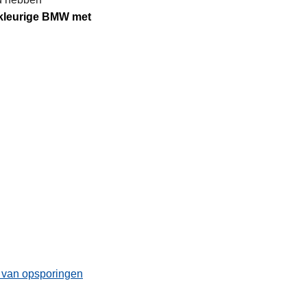
rkleurige BMW met
t van opsporingen