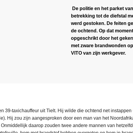
De politie en het parket v
betrekking tot de diefstal 
werd gestoken. De feiten 
de ochtend. Op dat moment
opgeschrikt door het geke
met zware brandwonden op 
VITO
van zijn werkgever.
en 39-taxichauffeur uit Tielt. Hij wilde die ochtend net instappe
tle). Hij zou zijn aangesproken door een man van het Noordafrik
 Onmiddellijk daarop zouden twee andere mannen van hetzelf
ortefeuille, hem met brandstof hebben overgoten en hem in bra