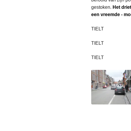
gestoken.
Het dri
een vreemde - mog
TIELT
TIELT
TIELT