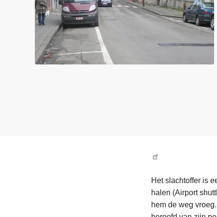
n
e
h
o
u
d
g
a
a
n
Het slachtoffer is e
halen (Airport shut
hem de weg vroeg.
beroofd van zijn p