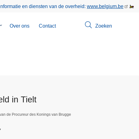
informatie en diensten van de overheid:
www.belgium.be
Submenu
Over ons
Contact
Zoeken
van
Opsporingen
ld in Tielt
 van de Procureur des Konings van Brugge
7