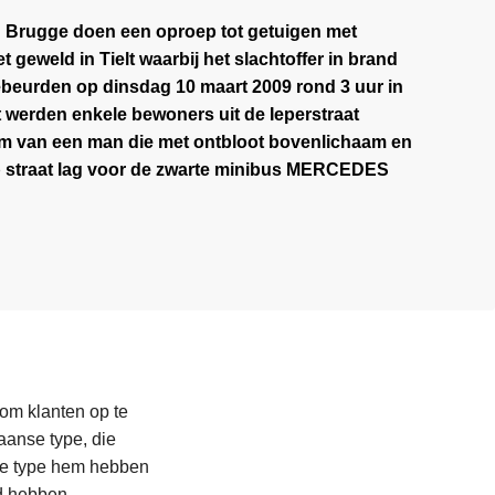
an Brugge doen
een oproep tot getuigen
met
met geweld in
Tielt
waarbij het slachtoffer in brand
gebeurden op
dinsdag 10 maart 2009
rond 3 uur in
 werden enkele bewoners uit
de Ieperstraat
rm van een man die met ontbloot bovenlichaam en
straat lag voor
de zwarte minibus MERCEDES
n om klanten op te
aanse type, die
de type hem hebben
nd hebben