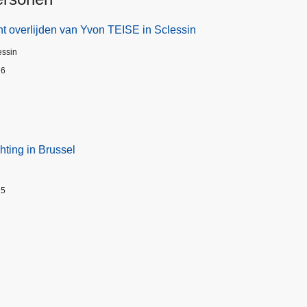
t overlijden van Yvon TEISE in Sclessin
essin
26
hting in Brussel
25