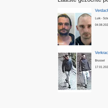
Verdach
Plaats
Luik - Scl
04.08.20
Verkrac
Plaats
Brussel
17.01.20