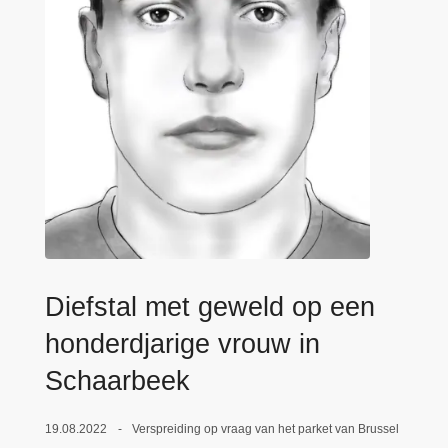
n
e
h
o
u
d
g
a
a
n
Diefstal met geweld op een
honderdjarige vrouw in
Schaarbeek
19.08.2022
Verspreiding op vraag van het parket van Brussel