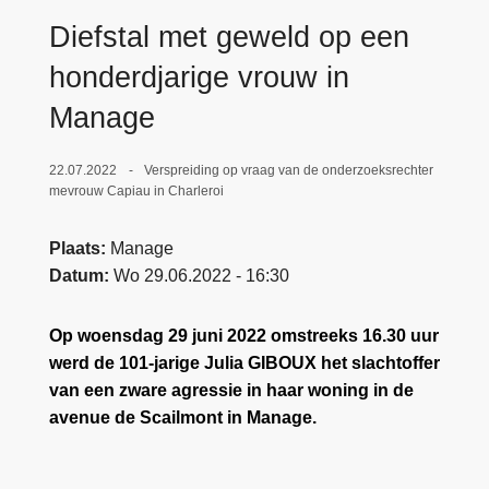
n
e
Diefstal met geweld op een
h
o
honderdjarige vrouw in
u
Manage
d
g
22.07.2022
Verspreiding op vraag van de onderzoeksrechter
a
mevrouw Capiau in Charleroi
a
n
Plaats
Manage
Datum
Wo 29.06.2022 - 16:30
Op woensdag 29 juni 2022 omstreeks 16.30 uur
werd de 101-jarige Julia GIBOUX het slachtoffer
van een zware agressie in haar woning in de
avenue de Scailmont in Manage.