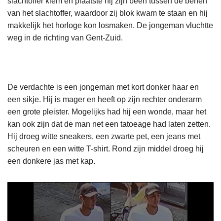
slachtoffer klem en plaatste hij zijn been tussen de benen
van het slachtoffer, waardoor zij blok kwam te staan en hij
makkelijk het horloge kon losmaken. De jongeman vluchtte
weg in de richting van Gent-Zuid.
De verdachte is een jongeman met kort donker haar en
een sikje. Hij is mager en heeft op zijn rechter onderarm
een grote pleister. Mogelijks had hij een wonde, maar het
kan ook zijn dat de man net een tatoeage had laten zetten.
Hij droeg witte sneakers, een zwarte pet, een jeans met
scheuren en een witte T-shirt. Rond zijn middel droeg hij
een donkere jas met kap.