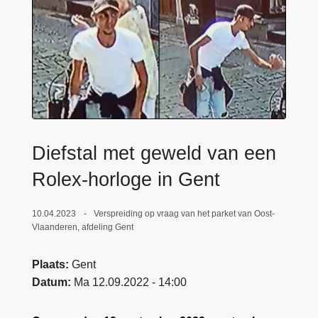
n
e
h
o
u
d
g
a
a
Diefstal met geweld van een
n
Rolex-horloge in Gent
10.04.2023
Verspreiding op vraag van het parket van Oost-
Vlaanderen, afdeling Gent
Plaats
Gent
Datum
Ma 12.09.2022 - 14:00