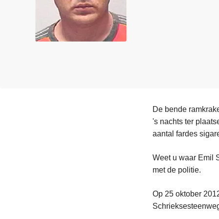
n
e
h
o
u
d
g
a
a
n
De bende ramkraker
's nachts ter plaat
aantal fardes sigare
Weet u waar Emil S
met de politie.
Op 25 oktober 2012
Schrieksesteenweg 