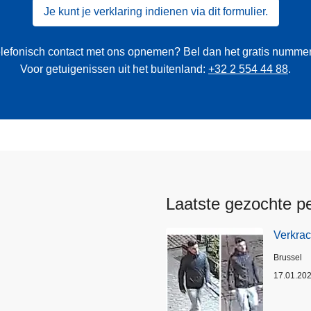
Je kunt je verklaring indienen via dit formulier.
 telefonisch contact met ons opnemen? Bel dan het gratis numme
Voor getuigenissen uit het buitenland:
+32 2 554 44 88
.
Laatste gezochte p
Verkrac
Plaats
Brussel
17.01.20