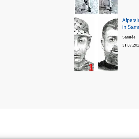
Afpersi
in Sam
Plaats
Samrée
31.07.20