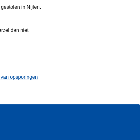
estolen in Nijlen.
rzel dan niet
t van opsporingen