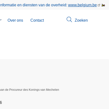
informatie en diensten van de overheid:
www.belgium.be
Submenu
Over ons
Contact
Zoeken
van
Opsporingen
 van de Procureur des Konings van Mechelen
46