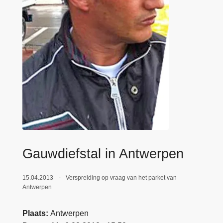
n
e
h
o
u
d
g
a
a
n
Gauwdiefstal in Antwerpen
15.04.2013
Verspreiding op vraag van het parket van
Antwerpen
Plaats
Antwerpen