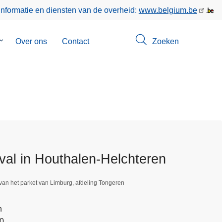
informatie en diensten van de overheid:
www.belgium.be
Submenu
Over ons
Contact
Zoeken
van
Opsporingen
al in Houthalen-Helchteren
van het parket van Limburg, afdeling Tongeren
n
50