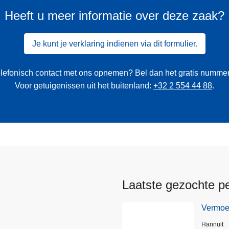
Heeft u meer informatie over deze zaak?
Je kunt je verklaring indienen via dit formulier.
 telefonisch contact met ons opnemen? Bel dan het gratis numme
Voor getuigenissen uit het buitenland:
+32 2 554 44 88
.
Laatste gezochte p
Vermoed
Plaats
Hannuit