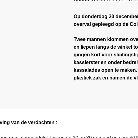
Op donderdag 30 december
overval gepleegd op de Col
Twee mannen klommen over 
en liepen langs de winkel t
gingen kort voor sluitingst
kassierster en onder bedre
kassalades open te maken. 
plastiek zak en namen de vl
ving van de verdachten :
 een man, vermoedelijk tussen de 20 en 30 jaar oud en spreekt N