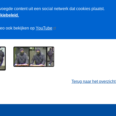
voegde content uit een social netwerk dat cookies plaatst.
kiebeleid.
deo ook bekijken op
YouTube
Terug naar het overzich