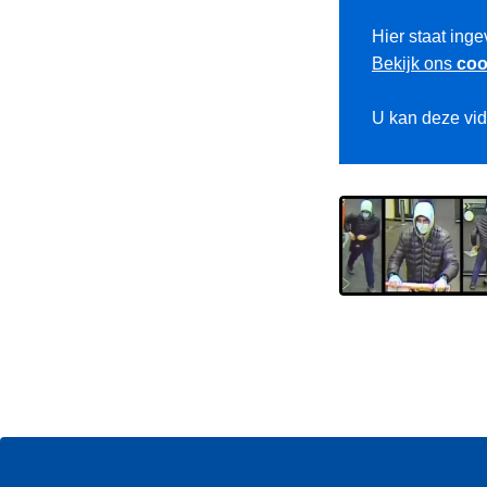
Hier staat inge
Bekijk ons
coo
U kan deze vi