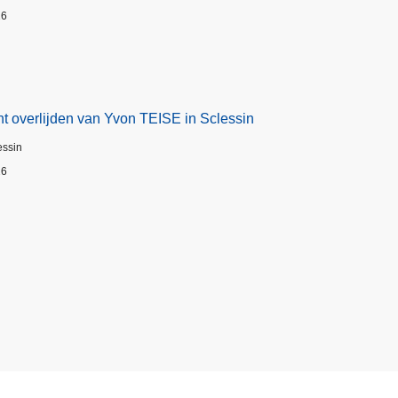
26
t overlijden van Yvon TEISE in Sclessin
essin
26