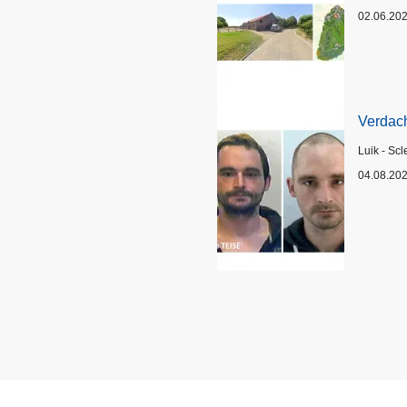
02.06.20
Verdach
Plaats
Luik - Scl
04.08.20