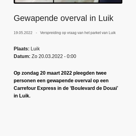
n
e
h
Gewapende overval in Luik
o
u
19.05.2022
Verspreiding op vraag van het parket van Luik
d
g
Plaats
Luik
a
Datum
Zo 20.03.2022 - 0:00
a
n
Op zondag 20 maart 2022 pleegden twee
personen een gewapende overval op een
Carrefour Express in de ‘Boulevard de Douai’
in Luik.