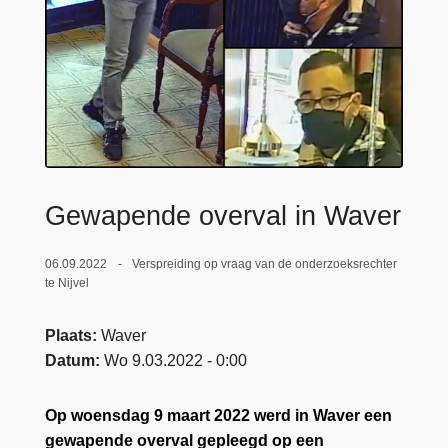
n
e
h
o
u
d
g
a
a
Gewapende overval in Waver
n
06.09.2022
Verspreiding op vraag van de onderzoeksrechter
te Nijvel
Plaats
Waver
Datum
Wo 9.03.2022 - 0:00
Op woensdag 9 maart 2022 werd in Waver een
gewapende overval gepleegd op een