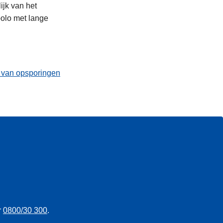
ijk van het
polo met lange
t van opsporingen
r
0800/30 300
.