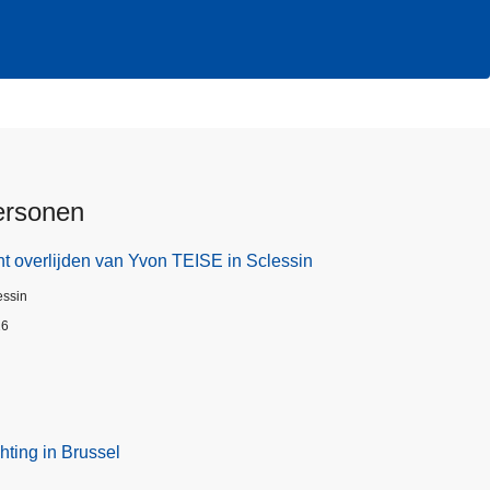
ersonen
t overlijden van Yvon TEISE in Sclessin
essin
26
hting in Brussel