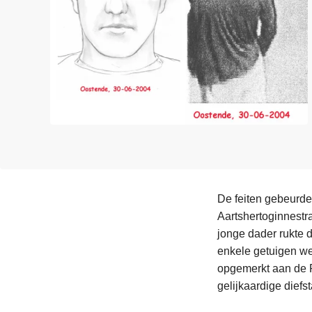
n
e
h
o
u
d
g
a
a
n
De feiten gebeurde
Aartshertoginnestr
jonge dader rukte 
enkele getuigen we
opgemerkt aan de R
gelijkaardige diefs