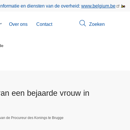
informatie en diensten van de overheid:
www.belgium.be
Submenu
Over ons
Contact
Zoeken
van
Opsporingen
de
van een bejaarde vrouw in
 van de Procureur des Konings te Brugge