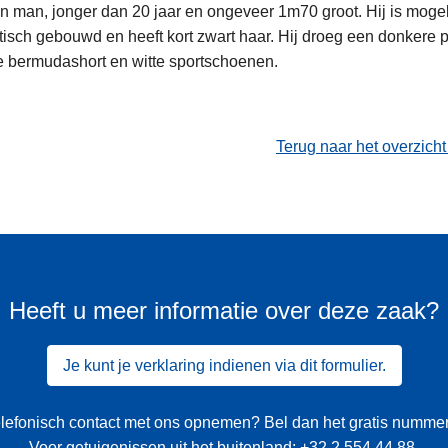
n man, jonger dan 20 jaar en ongeveer 1m70 groot. Hij is mogel
etisch gebouwd en heeft kort zwart haar. Hij droeg een donkere 
 bermudashort en witte sportschoenen.
Terug naar het overzich
Heeft u meer informatie over deze zaak?
Je kunt je verklaring indienen via dit formulier.
 telefonisch contact met ons opnemen? Bel dan het gratis numme
Voor getuigenissen uit het buitenland:
+32 2 554 44 88
.