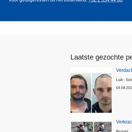
Laatste gezochte p
Verdach
Plaats
Luik - Scl
04.08.20
Verkrac
Plaats
Brussel