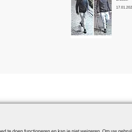
17.01.20
d te doen functioneren en kan je niet weigeren. Om uw gebrui
Disclaimer
Privacy
Cookies
Toegankelijkheid