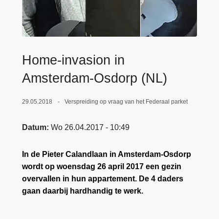
n
e
h
o
u
d
Home-invasion in
g
Amsterdam-Osdorp (NL)
a
a
29.05.2018
Verspreiding op vraag van het Federaal parket
n
Datum
Wo 26.04.2017 - 10:49
In de Pieter Calandlaan in Amsterdam-Osdorp
wordt op woensdag 26 april 2017 een gezin
overvallen in hun appartement. De 4 daders
gaan daarbij hardhandig te werk.