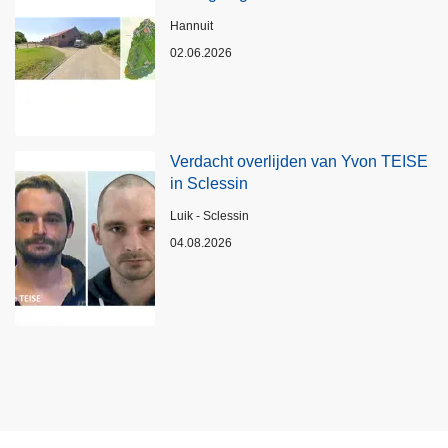
Plaats
Hannuit
02.06.2026
Verdacht overlijden van Yvon TEISE
in Sclessin
Plaats
Luik - Sclessin
04.08.2026