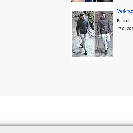
Verkrac
Plaats
Brussel
17.01.20