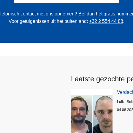
 telefonisch contact met ons opnemen? Bel dan het gratis numme
Voor getuigenissen uit het buitenland:
+32 2 554 44 88
.
Laatste gezochte p
Verdach
Plaats
Luik - Scl
04.08.20