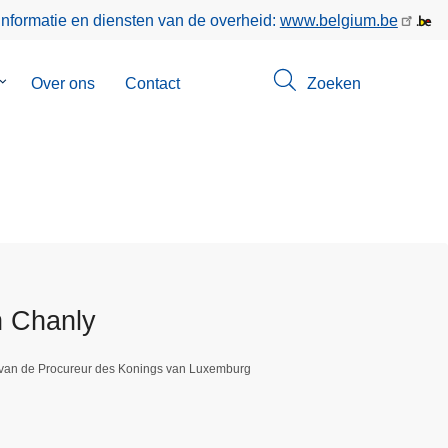
informatie en diensten van de overheid:
www.belgium.be
Submenu
Over ons
Contact
Zoeken
van
Opsporingen
n Chanly
 van de Procureur des Konings van Luxemburg