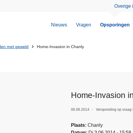
Overige 
Nieuws
Vragen
Opsporingen
llen met geweld
Home-Invasion in Chanly
Home-Invasion i
06.06.2014
Verspreiding op vraag
Plaats
Chanly
Datum
Di 3.06.2014 - 15:58