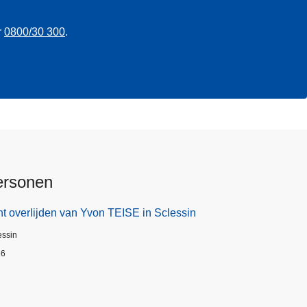
r
0800/30 300
.
ersonen
t overlijden van Yvon TEISE in Sclessin
essin
26