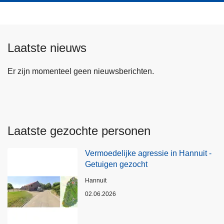
Laatste nieuws
Er zijn momenteel geen nieuwsberichten.
Laatste gezochte personen
Vermoedelijke agressie in Hannuit -
Getuigen gezocht
Plaats
Hannuit
02.06.2026