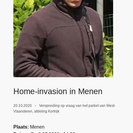
n
e
h
o
u
d
g
a
a
n
Home-invasion in Menen
20.10.2020
Verspreiding op vraag van het parket van West-
Vlaanderen, afdeling Kortrijk
Plaats
Menen