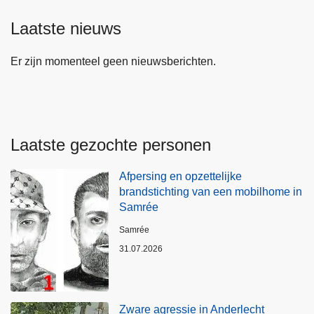
Laatste nieuws
Er zijn momenteel geen nieuwsberichten.
Laatste gezochte personen
Afpersing en opzettelijke
brandstichting van een mobilhome in
Samrée
Plaats
Samrée
31.07.2026
Zware agressie in Anderlecht