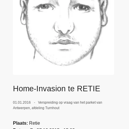
n
e
h
o
u
d
g
a
a
n
Home-Invasion te RETIE
01.01.2016
Verspreiding op vraag van het parket van
Antwerpen, afdeling Turnhout
Plaats
Retie