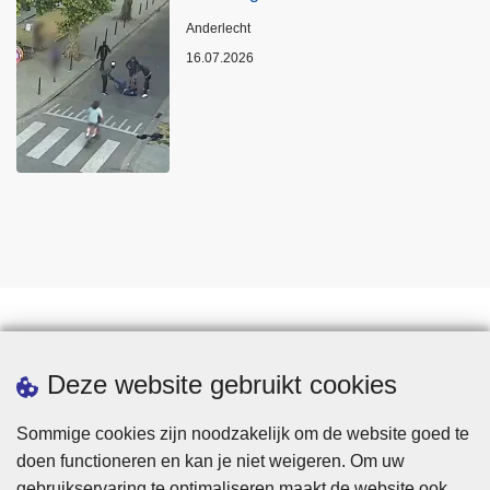
Plaats
Anderlecht
16.07.2026
Statistieken
Deze website gebruikt cookies
Sommige cookies zijn noodzakelijk om de website goed te
doen functioneren en kan je niet weigeren. Om uw
gebruikservaring te optimaliseren maakt de website ook