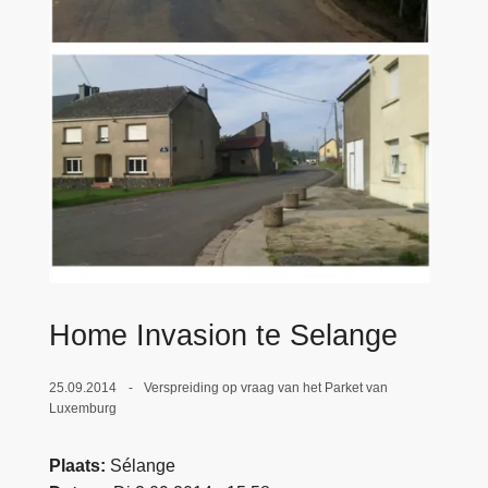
n
e
h
o
u
d
g
a
a
n
Home Invasion te Selange
25.09.2014
Verspreiding op vraag van het Parket van
Luxemburg
Plaats
Sélange