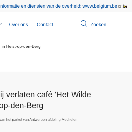
informatie en diensten van de overheid:
www.belgium.be
Submenu
Over ons
Contact
Zoeken
van
Opsporingen
' in Heist-op-den-Berg
ij verlaten café 'Het Wilde
-op-den-Berg
 van het parket van Antwerpen afdeling Mechelen