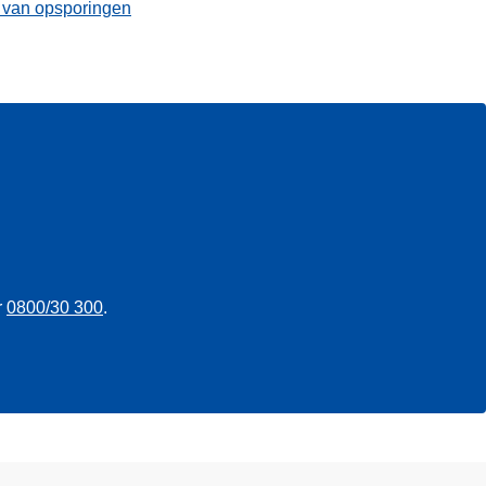
t van opsporingen
r
0800/30 300
.