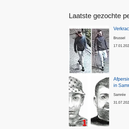
Laatste gezochte p
Verkrac
Plaats
Brussel
17.01.20
Afpersi
in Sam
Plaats
Samrée
31.07.20