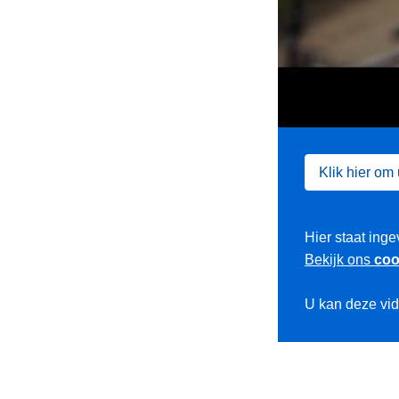
Klik hier om
Hier staat inge
Bekijk ons
coo
U kan deze vi