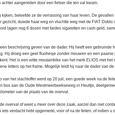
s achter aangereden door een fietser die ten val kwam.
 kijken, beleefde ze de verrassing van haar leven. De gevallen
r gezicht, duwde haar weg en vluchtte weg met de FIAT Doblo in
ord lagen nog 6 dozen met fardes sigaretten en cash geld, sam
 een beschrijving geven van de dader. Hij heeft een gebruinde hu
. Hij droeg een geel fluohesje zonder mouwen en een paarse p
kent. Het is een witte moutainbike van het merk ELIOS met het o
 letters op het frame. Mogelijk leidt hij naar de dader van de 
o van het slachtoffer werd op 20 juli, een goede week na de fei
en bos aan de Oude Westmeerbeekseweg in Heultje, deelgemee
ilometer van de plaats van de overval.
de overval of weet u meer over deze zaak, aarzel dan niet cont
 u iets verdacht hebt opgemerkt, voor of na de feiten, of indien 