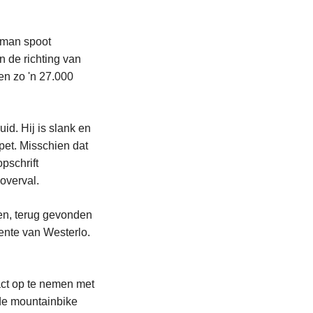
 man spoot
 de richting van
en zo 'n 27.000
id. Hij is slank en
et. Misschien dat
pschrift
overval.
ten, terug gevonden
nte van Westerlo.
act op te nemen met
u de mountainbike