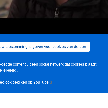
 uw toestemming te geven voor cookies van derden
voegde content uit een social netwerk dat cookies plaatst.
kiebeleid.
deo ook bekijken op
YouTube