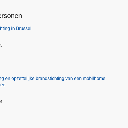
ersonen
hting in Brussel
25
ng en opzettelijke brandstichting van een mobilhome
rée
26