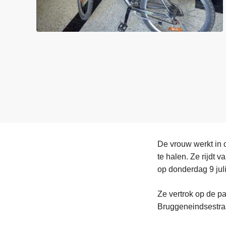
n
e
h
o
u
d
g
a
a
n
De vrouw werkt in 
te halen. Ze rijdt 
op donderdag 9 juli
Ze vertrok op de pa
Bruggeneindsestraa