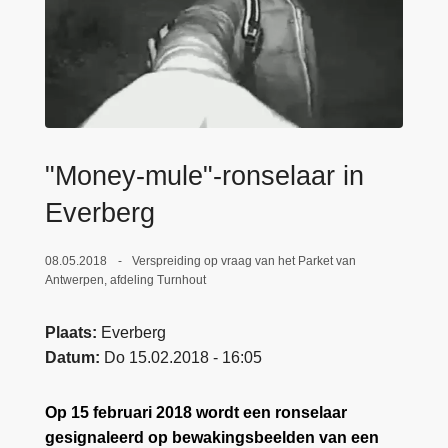
n
e
h
o
u
d
g
a
"Money-mule"-ronselaar in
a
Everberg
n
08.05.2018
Verspreiding op vraag van het Parket van
Antwerpen, afdeling Turnhout
Plaats
Everberg
Datum
Do 15.02.2018 - 16:05
Op 15 februari 2018 wordt een ronselaar
gesignaleerd op bewakingsbeelden van een