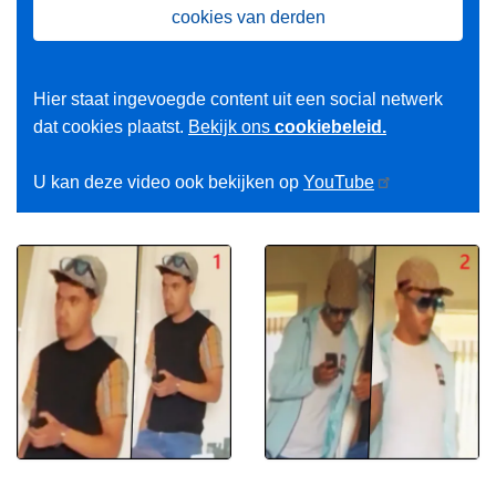
cookies van derden
Hier staat ingevoegde content uit een social netwerk
dat cookies plaatst.
Bekijk ons
cookiebeleid.
U kan deze video ook bekijken op
YouTube