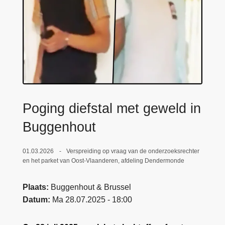
n
e
h
o
u
d
g
a
a
Poging diefstal met geweld in
n
Buggenhout
01.03.2026
Verspreiding op vraag van de onderzoeksrechter
en het parket van Oost-Vlaanderen, afdeling Dendermonde
Plaats
Buggenhout & Brussel
Datum
Ma 28.07.2025 - 18:00