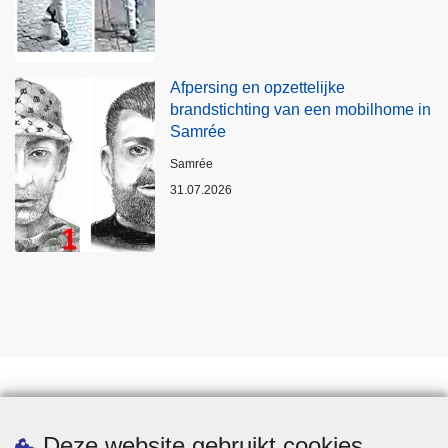
Afpersing en opzettelijke
brandstichting van een mobilhome in
Samrée
Plaats
Samrée
31.07.2026
Statistieken
Deze website gebruikt cookies