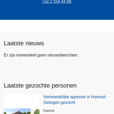
+32 2 554 44 88
.
Laatste nieuws
Er zijn momenteel geen nieuwsberichten.
Laatste gezochte personen
Vermoedelijke agressie in Hannuit -
Getuigen gezocht
Plaats
Hannuit