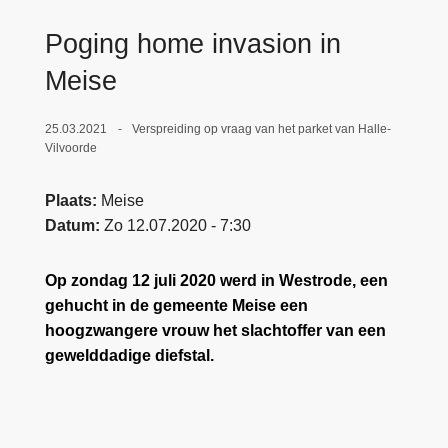
n
e
Poging home invasion in
h
o
Meise
u
d
25.03.2021
Verspreiding op vraag van het parket van Halle-
g
Vilvoorde
a
a
Plaats
Meise
n
Datum
Zo 12.07.2020 - 7:30
Op zondag 12 juli 2020 werd in Westrode, een
gehucht in de gemeente Meise een
hoogzwangere vrouw het slachtoffer van een
gewelddadige diefstal.