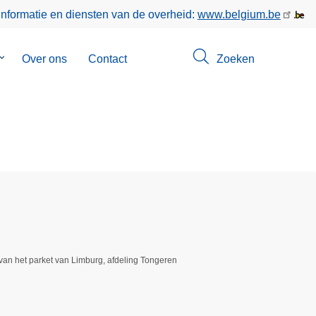
informatie en diensten van de overheid:
www.belgium.be
Submenu
Over ons
Contact
Zoeken
van
Opsporingen
van het parket van Limburg, afdeling Tongeren