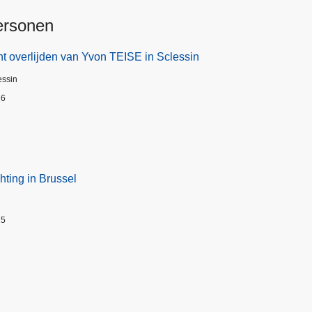
ersonen
t overlijden van Yvon TEISE in Sclessin
essin
26
hting in Brussel
25