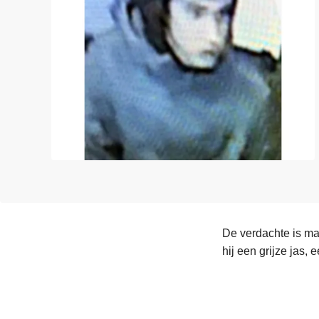
n
e
h
o
u
d
g
a
a
n
De verdachte is ma
hij een grijze jas