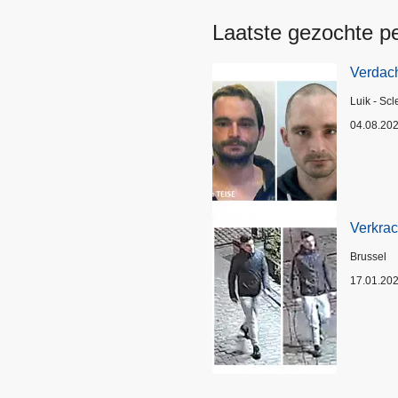
Laatste gezochte p
Verdach
Plaats
Luik - Scl
04.08.20
Verkrac
Plaats
Brussel
17.01.20