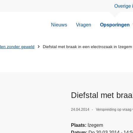
Overige 
Nieuws
Vragen
Opsporingen
llen zonder geweld
Diefstal met braak in een electrozaak in Izegem
Diefstal met braa
24.04.2014
Verspreiding op vraag 
Plaats
Izegem
Datum
Do 20.03.2014 - 14: