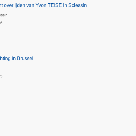
t overlijden van Yvon TEISE in Sclessin
essin
26
hting in Brussel
25