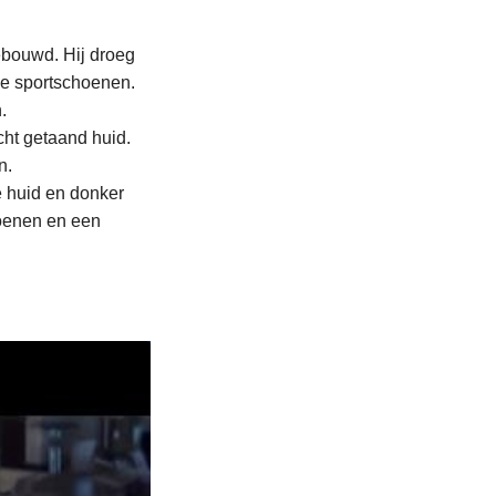
ebouwd. Hij droeg
uwe sportschoenen.
.
cht getaand huid.
n.
e huid en donker
hoenen en een