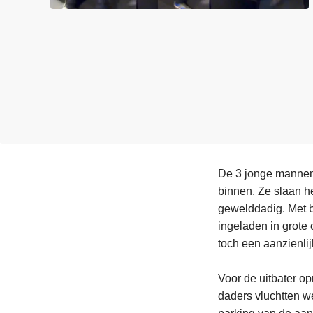
n
e
h
o
u
d
g
a
a
n
De 3 jonge mannen
binnen. Ze slaan he
gewelddadig. Met br
ingeladen in grote
toch een aanzienlij
Voor de uitbater o
daders vluchtten w