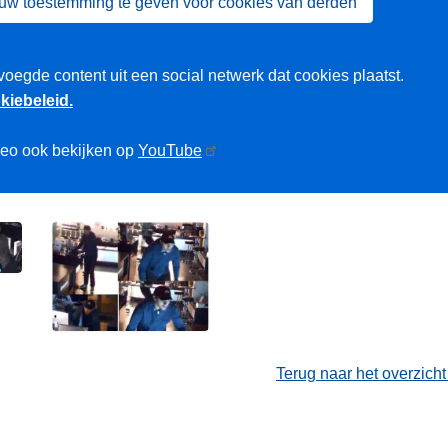
 uw toestemming te geven voor cookies van derden
voegde content uit een social netwerk dat cookies plaatst.
kiebeleid.
deo ook bekijken op
YouTube
Terug naar het overzich