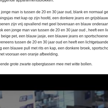
nliggende appartementsblokken.
 jonge man is tussen de 20 en 30 jaar oud, blank en normaal g
iningsjas met kap op zijn hoofd, een donkere jeans en grijsbla
oenen zijn vrij opvallend met geel bovenaan en blauw onderaan
ok een jonge man van tussen de 20 en 30 jaar oud , heeft een li
 beige pet, een blauw jasje, een blauwe jeans en sportschoene
veneens tussen de 20 en 30 jaar oud en heeft een lichtgetaand
eg een blauwe pull met rits en kap, een donkere broek, sportsc
et vooraan een oranje afbeelding.
ende grote zwarte opbergtassen mee met witte bollen.