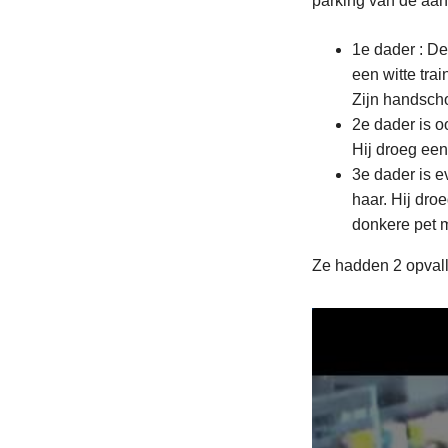
parking van de aa
1e dader : De
een witte tra
Zijn handsch
2e dader is o
Hij droeg een
3e dader is e
haar. Hij dro
donkere pet m
Ze hadden 2 opvall