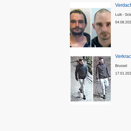
Verdach
Plaats
Luik - Scl
04.08.20
Verkrac
Plaats
Brussel
17.01.20