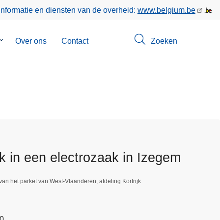
informatie en diensten van de overheid:
www.belgium.be
Submenu
Over ons
Contact
Zoeken
van
Opsporingen
k in een electrozaak in Izegem
van het parket van West-Vlaanderen, afdeling Kortrijk
50