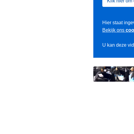
Klik hier om
Hier staat inge
Bekijk ons
coo
U kan deze vi