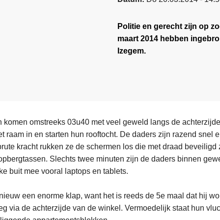
Politie en gerecht zijn op
maart 2014 hebben ingebrok
Izegem.
 komen omstreeks 03u40 met veel geweld langs de achterzijde
t raam in en starten hun rooftocht. De daders zijn razend snel 
ute kracht rukken ze de schermen los die met draad beveiligd z
 opbergtassen. Slechts twee minuten zijn de daders binnen ge
ke buit mee vooral laptops en tablets.
pnieuw een enorme klap, want het is reeds de 5e maal dat hij wo
eg via de achterzijde van de winkel. Vermoedelijk staat hun vl