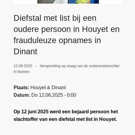
n
e
h
Diefstal met list bij een
o
u
oudere persoon in Houyet en
d
frauduleuze opnames in
g
Dinant
a
a
n
12.08.2025
Verspreiding op vraag van de onderzoeksrechter
in Namen
Plaats
Houyet & Dinant
Datum
Do 12.06.2025 - 0:00
Op 12 juni 2025 werd een bejaard persoon het
slachtoffer van een diefstal met list in Houyet.