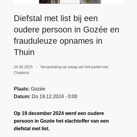
n
e
h
Diefstal met list bij een
o
u
oudere persoon in Gozée en
d
frauduleuze opnames in
g
Thuin
a
a
n
24.06.2025
Verspreiding op vraag van het parket van
Charleroi
Plaats
Gozée
Datum
Do 19.12.2024 - 0:00
Op 19 december 2024 werd een oudere
persoon in Gozée het slachtoffer van een
diefstal met list.