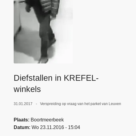
n
e
h
o
u
d
g
a
a
n
Diefstallen in KREFEL-
winkels
31.01.2017
Verspreiding op vraag van het parket van Leuven
Plaats
Boortmeerbeek
Datum
Wo 23.11.2016 - 15:04