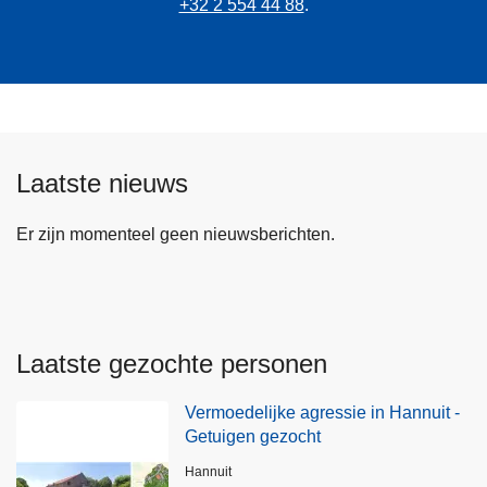
+32 2 554 44 88
.
Laatste nieuws
Er zijn momenteel geen nieuwsberichten.
Laatste gezochte personen
Vermoedelijke agressie in Hannuit -
Getuigen gezocht
Plaats
Hannuit