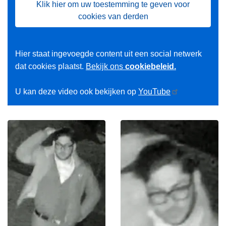
Klik hier om uw toestemming te geven voor
cookies van derden
Hier staat ingevoegde content uit een social netwerk
dat cookies plaatst.
Bekijk ons
cookiebeleid.
U kan deze video ook bekijken op
YouTube