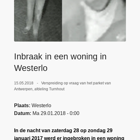
n
e
h
o
u
d
g
a
Inbraak in een woning in
a
Westerlo
n
15.05.2018
Verspreiding op vraag van het parket van
Antwerpen, afdeling Turnhout
Plaats
Westerlo
Datum
Ma 29.01.2018 - 0:00
In de nacht van zaterdag 28 op zondag 29
januari 2017 werd er ingebroken in een woning