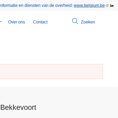
informatie en diensten van de overheid:
www.belgium.be
Submenu
Over ons
Contact
Zoeken
van
Opsporingen
 Bekkevoort