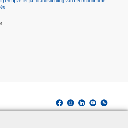
ng en opzettelijke brandstichting van een mobilhome
rée
26