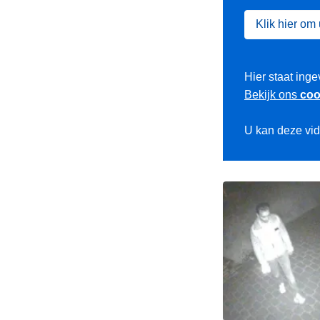
Klik hier om
Hier staat inge
Bekijk ons
coo
U kan deze vi