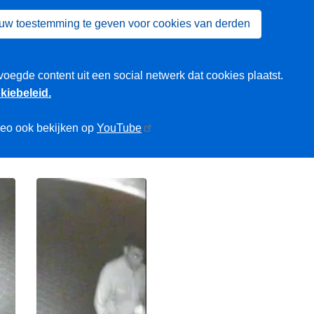
 uw toestemming te geven voor cookies van derden
voegde content uit een social netwerk dat cookies plaatst.
kiebeleid.
deo ook bekijken op
YouTube