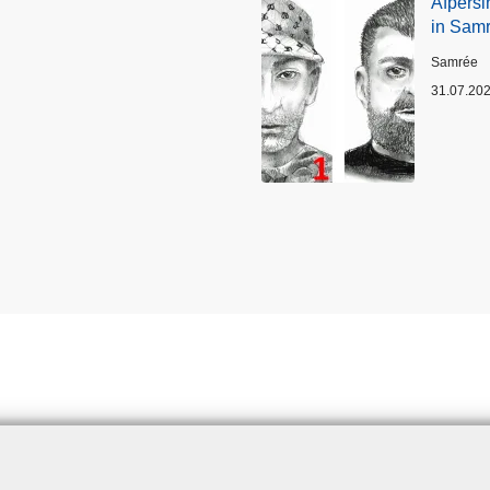
Afpersi
in Sam
Plaats
Samrée
31.07.20