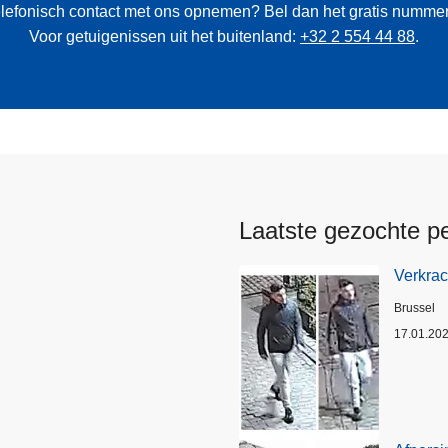
 telefonisch contact met ons opnemen? Bel dan het gratis numme
Voor getuigenissen uit het buitenland:
+32 2 554 44 88
.
Laatste gezochte p
Verkrac
Plaats
Brussel
17.01.20