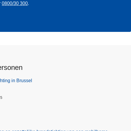
r
0800/30 300
.
ersonen
hting in Brussel
25