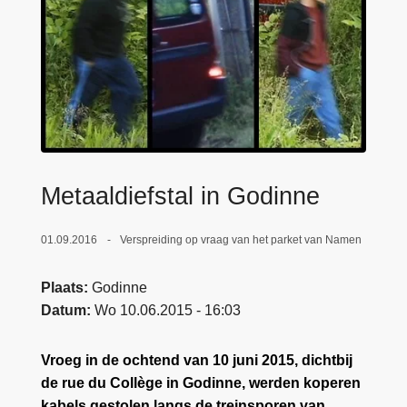
n
e
h
o
u
d
g
a
a
Metaaldiefstal in Godinne
n
01.09.2016
Verspreiding op vraag van het parket van Namen
Plaats
Godinne
Datum
Wo 10.06.2015 - 16:03
Vroeg in de ochtend van 10 juni 2015, dichtbij
de rue du Collège in Godinne, werden koperen
kabels gestolen langs de treinsporen van