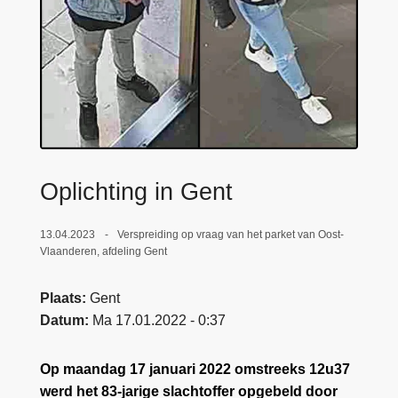
n
e
h
o
u
d
g
a
a
Oplichting in Gent
n
13.04.2023
Verspreiding op vraag van het parket van Oost-
Vlaanderen, afdeling Gent
Plaats
Gent
Datum
Ma 17.01.2022 - 0:37
Op maandag 17 januari 2022 omstreeks 12u37
werd het 83-jarige slachtoffer opgebeld door