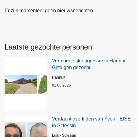
Er zijn momenteel geen nieuwsberichten.
Laatste gezochte personen
Vermoedelijke agressie in Hannuit -
Getuigen gezocht
Plaats
Hannuit
02.06.2026
Verdacht overlijden van Yvon TEISE
in Sclessin
Plaats
Luik - Sclessin