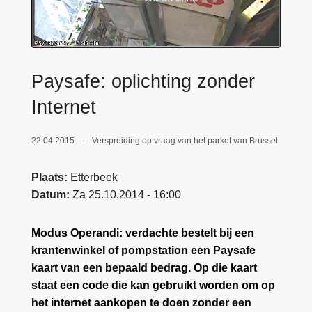
n
e
h
o
u
Paysafe: oplichting zonder
d
g
Internet
a
a
22.04.2015
Verspreiding op vraag van het parket van Brussel
n
Plaats
Etterbeek
Datum
Za 25.10.2014 - 16:00
Modus Operandi: verdachte bestelt bij een
krantenwinkel of pompstation een Paysafe
kaart van een bepaald bedrag. Op die kaart
staat een code die kan gebruikt worden om op
het internet aankopen te doen zonder een