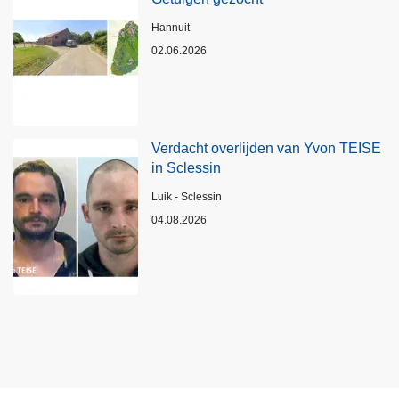
Plaats
Hannuit
02.06.2026
Verdacht overlijden van Yvon TEISE
in Sclessin
Plaats
Luik - Sclessin
04.08.2026