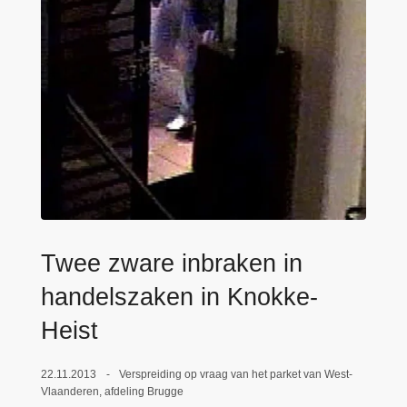
n
e
h
o
u
d
g
a
a
n
Twee zware inbraken in
handelszaken in Knokke-
Heist
22.11.2013
Verspreiding op vraag van het parket van West-
Vlaanderen, afdeling Brugge