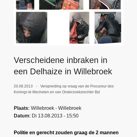
n
e
h
o
u
d
g
a
a
Verscheidene inbraken in
n
een Delhaize in Willebroek
20.08.2013
Verspreiding op vraag van de Procureur des
Konings te Mechelen en van Onderzoeksrechter Byl
Plaats
Willebroek - Willebroek
Datum
Di 13.08.2013 - 15:50
Politie en gerecht zouden graag de 2 mannen