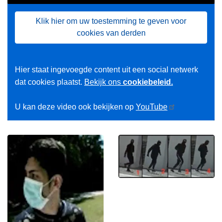
Klik hier om uw toestemming te geven voor
cookies van derden
Hier staat ingevoegde content uit een social netwerk
dat cookies plaatst.
Bekijk ons
cookiebeleid.
U kan deze video ook bekijken op
YouTube