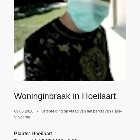
n
e
h
o
u
d
g
a
a
n
Woninginbraak in Hoeilaart
09.06.2020
Verspreiding op vraag van het parket van Halle-
Vilvoorde
Plaats
Hoeilaart