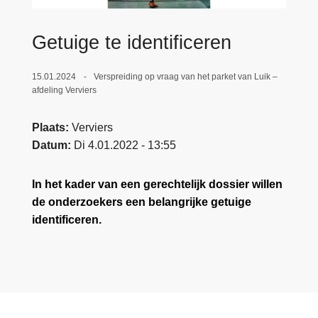
n
e
h
Getuige te identificeren
o
u
15.01.2024
Verspreiding op vraag van het parket van Luik –
d
afdeling Verviers
g
a
Plaats
Verviers
a
Datum
Di 4.01.2022 - 13:55
n
In het kader van een gerechtelijk dossier willen
de onderzoekers een belangrijke getuige
identificeren.