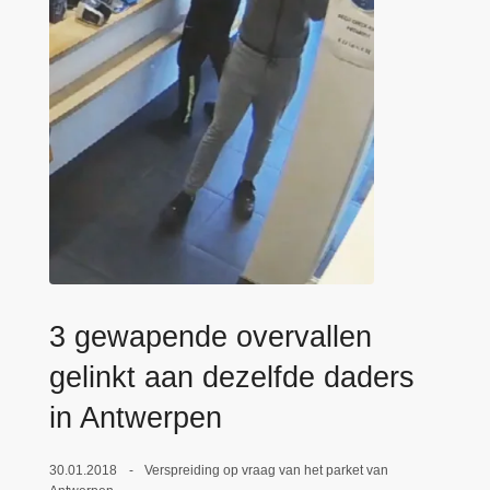
n
e
h
o
u
d
g
a
a
n
3 gewapende overvallen
gelinkt aan dezelfde daders
in Antwerpen
30.01.2018
Verspreiding op vraag van het parket van