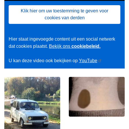
Klik hier om uw toestemming te geven voor
cookies van derden
Hier staat ingevoegde content uit een social netwerk
dat cookies plaatst.
Bekijk ons
cookiebeleid.
U kan deze video ook bekijken op
YouTube