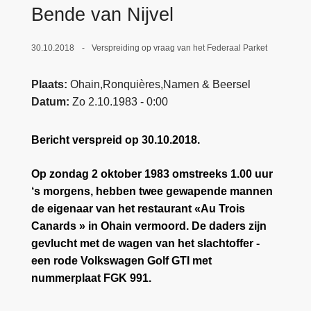
n
Bende van Nijvel
e
h
o
30.10.2018
Verspreiding op vraag van het Federaal Parket
u
d
Plaats
Ohain,Ronquières,Namen & Beersel
g
Datum
Zo 2.10.1983 - 0:00
a
a
Bericht verspreid op 30.10.2018.
n
Op zondag 2 oktober 1983 omstreeks 1.00 uur
‘s morgens, hebben twee gewapende mannen
de eigenaar van het restaurant «Au Trois
Canards » in Ohain vermoord. De daders zijn
gevlucht met de wagen van het slachtoffer -
een rode Volkswagen Golf GTI met
nummerplaat FGK 991.