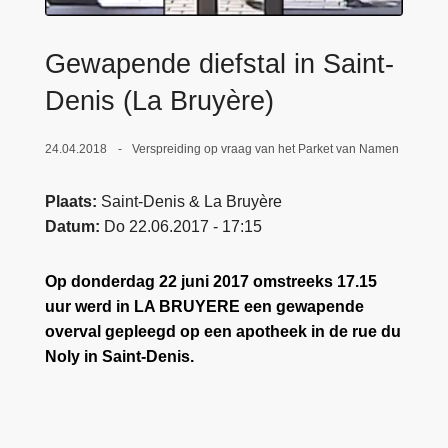
n
e
h
Gewapende diefstal in Saint-
o
u
Denis (La Bruyère)
d
g
24.04.2018
Verspreiding op vraag van het Parket van Namen
a
a
Plaats
Saint-Denis & La Bruyère
n
Datum
Do 22.06.2017 - 17:15
Op donderdag 22 juni 2017 omstreeks 17.15
uur werd in LA BRUYERE een gewapende
overval gepleegd op een apotheek in de rue du
Noly in Saint-Denis.