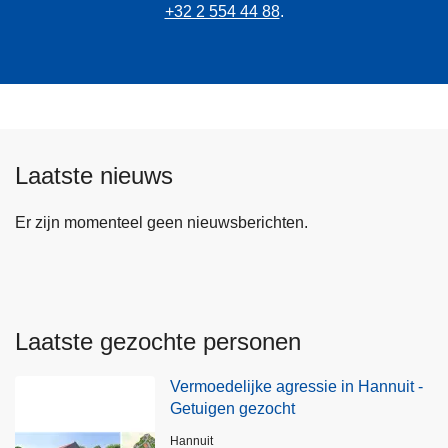
+32 2 554 44 88
.
Laatste nieuws
Er zijn momenteel geen nieuwsberichten.
Laatste gezochte personen
Vermoedelijke agressie in Hannuit -
Getuigen gezocht
Plaats
Hannuit