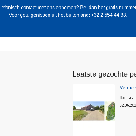
 telefonisch contact met ons opnemen? Bel dan het gratis numme
Voor getuigenissen uit het buitenland:
+32 2 554 44 88
.
Laatste gezochte p
Vermoed
Plaats
Hannuit
02.06.20