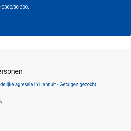
r
0800/30 300
.
ersonen
elijke agressie in Hannuit - Getuigen gezocht
26