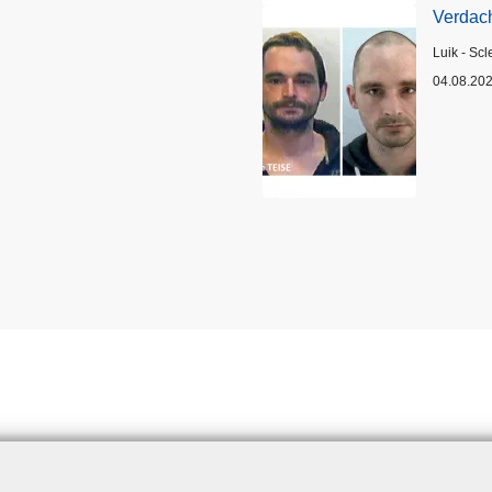
Verdach
Plaats
Luik - Scl
04.08.20