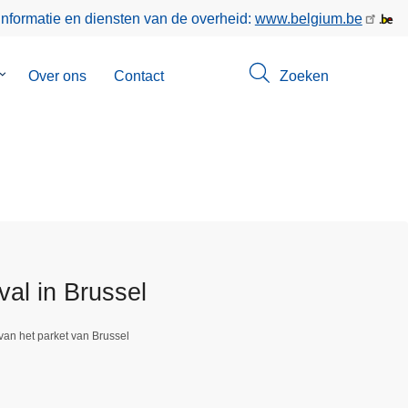
informatie en diensten van de overheid:
www.belgium.be
Submenu
Over ons
Contact
Zoeken
van
Opsporingen
al in Brussel
van het parket van Brussel