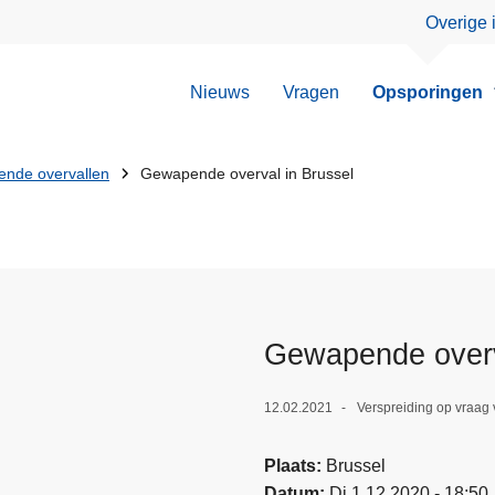
Overige 
Nieuws
Vragen
Opsporingen
nde overvallen
Gewapende overval in Brussel
Gewapende overv
12.02.2021
Verspreiding op vraag 
Plaats
Brussel
Datum
Di 1.12.2020 - 18:50