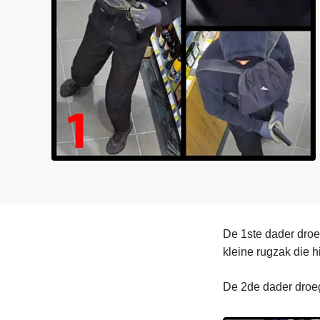
n
e
h
o
u
d
g
a
a
n
De 1ste dader droe
kleine rugzak die h
De 2de dader droeg