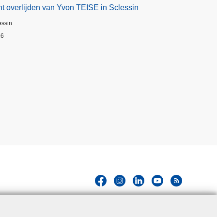
t overlijden van Yvon TEISE in Sclessin
essin
26